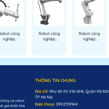
Robot công
Robot công
Robot công
nghiệp
nghiệp
nghiệp
DPFC0606
DPFT2518M
DPFX0808
THÔNG TIN CHUNG
Địa chỉ:
Khu đô thị Văn khê, Quận Hà Đô
TP Hà Nội
không và robot
Điện thoại:
0902159964
hế giới khắt khe