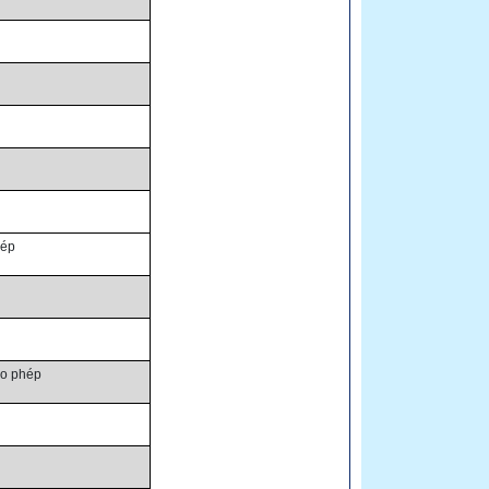
hép
ho phép