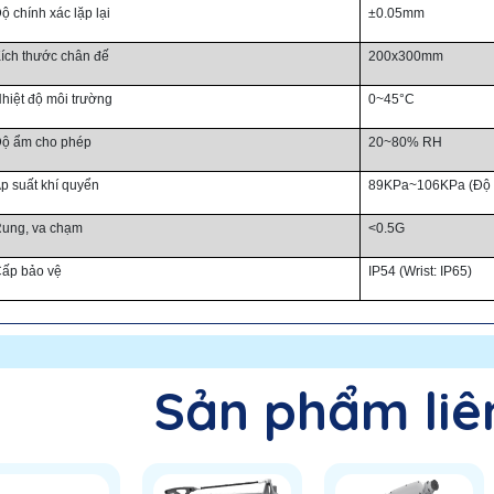
ộ chính xác lặp lại
±0.05mm
ích thước chân đế
200x300mm
hiệt độ môi trường
0~45°C
ộ ẩm cho phép
20~80% RH
p suất khí quyển
89KPa~106KPa (Độ 
ung, va chạm
<0.5G
ấp bảo vệ
IP54 (Wrist: IP65)
Sản phẩm liê