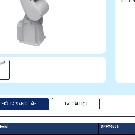
Trọng l
MÔ TẢ SẢN PHẨM
TẢI TÀI LIỆU
odel
DPFX0509