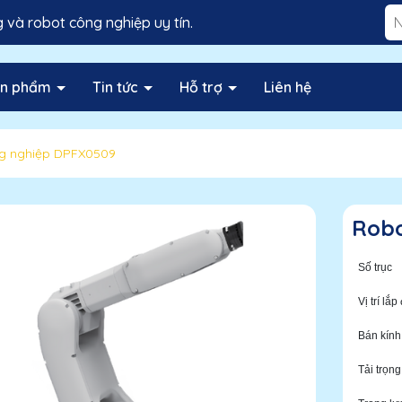
và robot công nghiệp uy tín.
ản phẩm
Tin tức
Hỗ trợ
Liên hệ
g nghiệp DPFX0509
Robo
Số trục
Vị trí lắp
Bán kính
Tải trọng