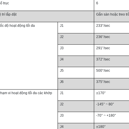
ố trục
6
ị trí lắp đặt
Gắn sàn hoặc treo tr
ốc độ hoạt động tối đa
J1
233°/sec
J2
236°/sec
J3
291°/sec
J4
372°/sec
J5
500°/sec
J6
375°/sec
hạm vi hoạt động tối đa các khớp
J1
±170°
J2
-145° ~ 80°
J3
-70° ~ +180°
J4
±180°