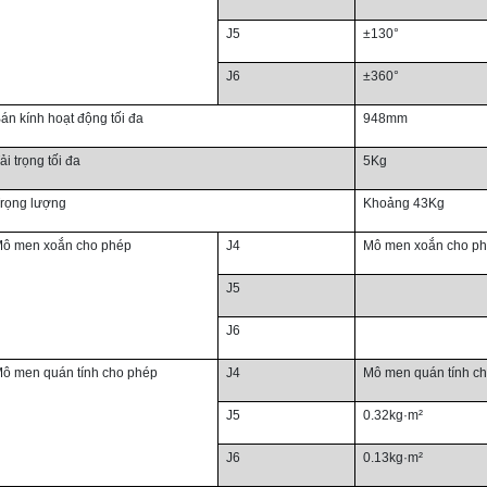
J5
±130°
J6
±360°
án kính hoạt động tối đa
948mm
ải trọng tối đa
5Kg
rọng lượng
Khoảng 43Kg
ô men xoắn cho phép
J4
Mô men xoắn cho p
J5
J6
ô men quán tính cho phép
J4
Mô men quán tính c
J5
0.32kg·m²
J6
0.13kg·m²