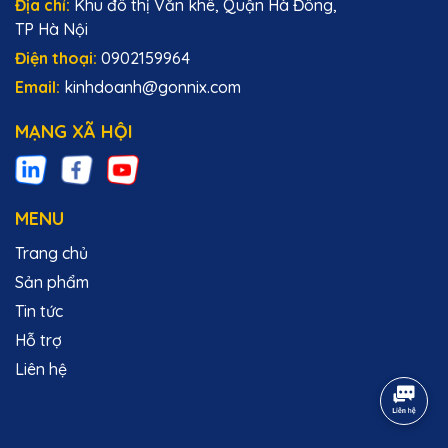
Địa chỉ:
Khu đô thị Văn khê, Quận Hà Đông,
TP Hà Nội
Điện thoại:
0902159964
Email:
kinhdoanh@gonnix.com
MẠNG XÃ HỘI
MENU
Trang chủ
Sản phẩm
Tin tức
Hỗ trợ
Liên hệ