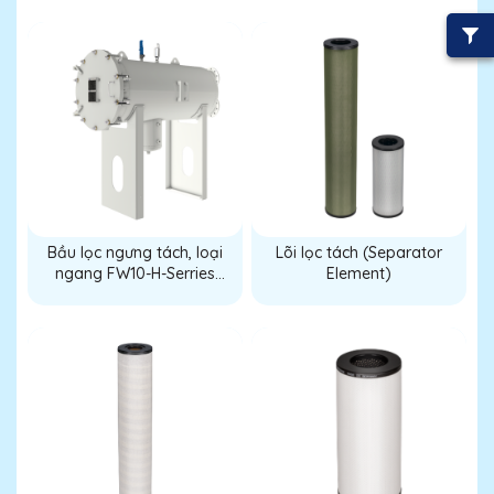
serries)
FW10-H-T serries)
Bầu lọc ngưng tách, loại
Lõi lọc tách (Separator
ngang FW10-H-Serries
Element)
(Filter/water separator
FW10-H-Serries)