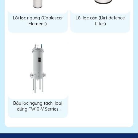
Lõi lọc ngưng (Coalescer
Lõi lọc cặn (Dirt defence
Element)
filter)
Bầu lọc ngưng tách, loại
đứng FW10-V Serries
(Filter/Water separator
FW10-V Serries)