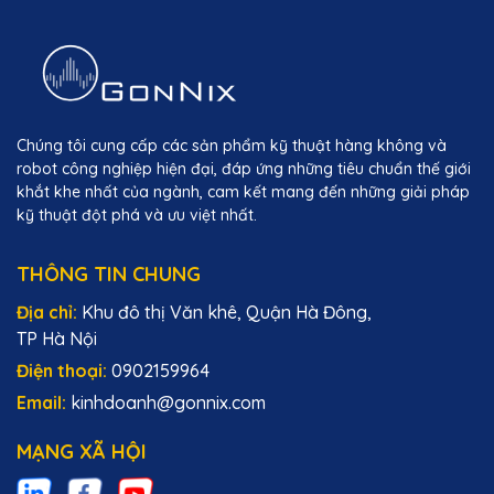
Chúng tôi cung cấp các sản phẩm kỹ thuật hàng không và
robot công nghiệp hiện đại, đáp ứng những tiêu chuẩn thế giới
khắt khe nhất của ngành, cam kết mang đến những giải pháp
kỹ thuật đột phá và ưu việt nhất.
THÔNG TIN CHUNG
Địa chỉ:
Khu đô thị Văn khê, Quận Hà Đông,
TP Hà Nội
Điện thoại:
0902159964
Email:
kinhdoanh@gonnix.com
MẠNG XÃ HỘI