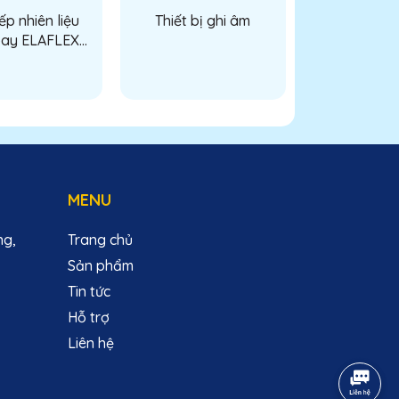
ếp nhiên liệu
Thiết bị ghi âm
ay ELAFLEX
lex aircraft
ling horse)
MENU
ng,
Trang chủ
Sản phẩm
Tin tức
Hỗ trợ
Liên hệ