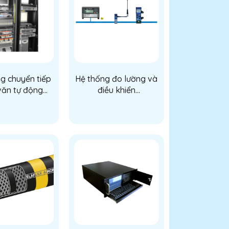
g chuyển tiếp
Hệ thống đo lường và
văn tự động
điều khiển
(AMSS)
PreciControl (Fuel
delivery system for
tank truck
PreciControl)