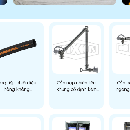
ng tiếp nhiên liệu
Cần nạp nhiên liệu
Cần nạ
hàng không
khung cố định kèm
ngang,
elleborg AEROKLER
ống dẫn hơi (Frame
(Fixed
C
loading arm with drop
horse)