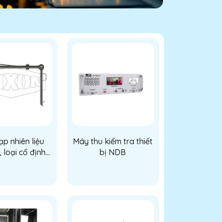
p nhiên liệu
Máy thu kiểm tra thiết
 loại cố định
bị NDB
 loading arm)