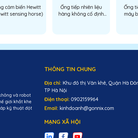
g cảm biến Hewitt
Ống tiếp nhiên liệu
Ống ti
witt sensing horse)
hàng không cố định
máy b
Hewitt 4113
(Elaf
(Permanent Aviation
refue
Hoses Hewitt 4113)
THÔNG TIN CHUNG
Địa chỉ:
Khu đô thị Văn khê, Quận Hà Đô
TP Hà Nội
không và robot
Điện thoại:
0902159964
hế giới khắt khe
Email:
kinhdoanh@gonnix.com
áp kỹ thuật đột
MẠNG XÃ HỘI