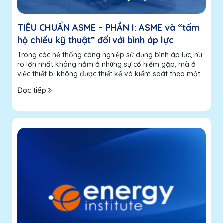
TIÊU CHUẨN ASME – PHẦN I: ASME và “tấm
hộ chiếu kỹ thuật” đối với bình áp lực
Trong các hệ thống công nghiệp sử dụng bình áp lực, rủi
ro lớn nhất không nằm ở những sự cố hiếm gặp, mà ở
việc thiết bị không được thiết kế và kiểm soát theo một
tiêu chuẩn thống nhất. Khi áp suất, nhiệt độ và điều kiện
Đọc tiếp
vận...