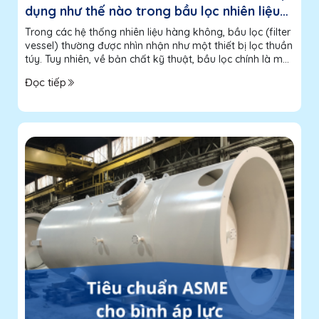
dụng như thế nào trong bầu lọc nhiên liệu
hàng không?
Trong các hệ thống nhiên liệu hàng không, bầu lọc (filter
vessel) thường được nhìn nhận như một thiết bị lọc thuần
túy. Tuy nhiên, về bản chất kỹ thuật, bầu lọc chính là một
bình áp lực (pressure vessel), hoạt động trong điều kiện
Đọc tiếp
vận hành liên tục và...