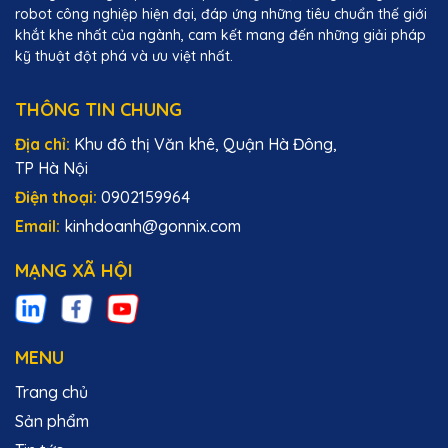
robot công nghiệp hiện đại, đáp ứng những tiêu chuẩn thế giới
khắt khe nhất của ngành, cam kết mang đến những giải pháp
kỹ thuật đột phá và ưu việt nhất.
THÔNG TIN CHUNG
Địa chỉ:
Khu đô thị Văn khê, Quận Hà Đông,
TP Hà Nội
Điện thoại:
0902159964
Email:
kinhdoanh@gonnix.com
MẠNG XÃ HỘI
MENU
Trang chủ
Sản phẩm