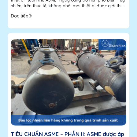
nhiên, trên thực tế, không phải mọi thiết bị được giới thiệu
là “theo ASME” đều có cùng mức độ tuân thủ. Sự khác
Đọc tiếp
biệt nằm ở...
TIÊU CHUẨN ASME – PHẦN II: ASME được áp