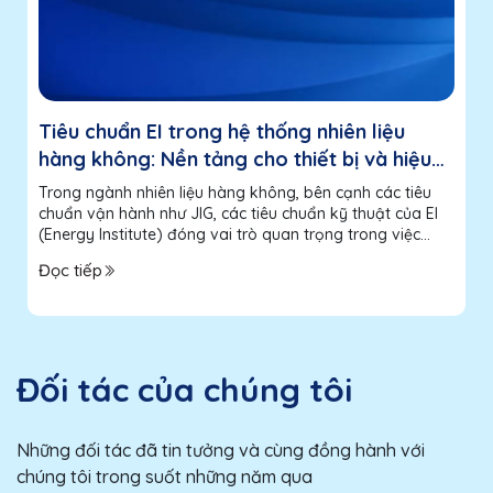
Tiêu chuẩn EI trong hệ thống nhiên liệu
hàng không: Nền tảng cho thiết bị và hiệu
suất
Trong ngành nhiên liệu hàng không, bên cạnh các tiêu
chuẩn vận hành như JIG, các tiêu chuẩn kỹ thuật của EI
(Energy Institute) đóng vai trò quan trọng trong việc
đảm bảo hiệu suất và độ tin cậy của thiết bị. Nếu JIG
Đọc tiếp
tập trung vào “cách vận hành...
Đối tác của chúng tôi
Những đối tác đã tin tưởng và cùng đồng hành với
chúng tôi trong suốt những năm qua