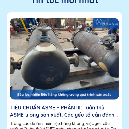
TIÊU CHUẨN ASME – PHẦN III: Tuân thủ
ASME trong sản xuất: Các yếu tố cần đánh
giá đối với nhà sản xuất
Trong các dự án nhiên liệu hàng không, việc yêu cầu
thiết bị “tuân thủ ASME” ngày càng trở nên phổ biến. Tuy