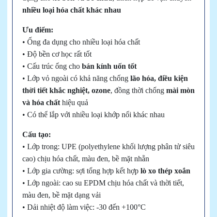
nhiều loại hóa chất khác nhau
Ưu điểm:
• Ống đa dụng cho nhiều loại hóa chất
• Độ bền cơ học rất tốt
• Cấu trúc ống cho
bán kính uốn tốt
• Lớp vỏ ngoài có khả năng chống
lão hóa, điều kiện
thời tiết khắc nghiệt, ozone
, đồng thời chống
mài mòn
và hóa chất
hiệu quả
• Có thể lắp với nhiều loại khớp nối khác nhau
Cấu tạo:
• Lớp trong: UPE (polyethylene khối lượng phân tử siêu
cao) chịu hóa chất, màu đen, bề mặt nhẵn
• Lớp gia cường: sợi tổng hợp kết hợp
lò xo thép xoắn
• Lớp ngoài: cao su EPDM chịu hóa chất và thời tiết,
màu đen, bề mặt dạng vải
• Dải nhiệt độ làm việc: -30 đến +100°C