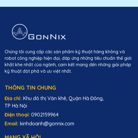
Chúng tôi cung cấp các sản phẩm kỹ thuật hàng không và
robot công nghiệp hiện đại, đáp ứng những tiêu chuẩn thế giới
khắt khe nhất của ngành, cam kết mang đến những giải pháp
kỹ thuật đột phá và ưu việt nhất.
THÔNG TIN CHUNG
Địa chỉ:
Khu đô thị Văn khê, Quận Hà Đông,
TP Hà Nội
Điện thoại:
0902159964
Email:
kinhdoanh@gonnix.com
MẠNG XÃ HỘI