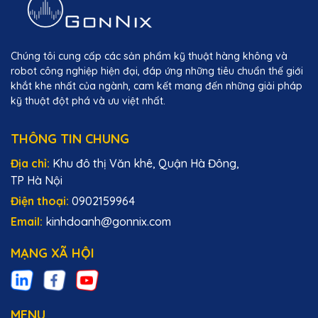
Chúng tôi cung cấp các sản phẩm kỹ thuật hàng không và
robot công nghiệp hiện đại, đáp ứng những tiêu chuẩn thế giới
khắt khe nhất của ngành, cam kết mang đến những giải pháp
kỹ thuật đột phá và ưu việt nhất.
THÔNG TIN CHUNG
Địa chỉ:
Khu đô thị Văn khê, Quận Hà Đông,
TP Hà Nội
Điện thoại:
0902159964
Email:
kinhdoanh@gonnix.com
MẠNG XÃ HỘI
MENU