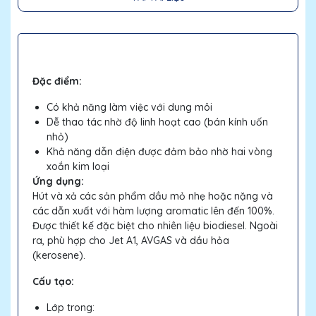
Đặc điểm:
Có khả năng làm việc với dung môi
Dễ thao tác nhờ độ linh hoạt cao (bán kính uốn
nhỏ)
Khả năng dẫn điện được đảm bảo nhờ hai vòng
xoắn kim loại
Ứng dụng:
Hút và xả các sản phẩm dầu mỏ nhẹ hoặc nặng và
các dẫn xuất với hàm lượng aromatic lên đến 100%.
Được thiết kế đặc biệt cho nhiên liệu biodiesel. Ngoài
ra, phù hợp cho Jet A1, AVGAS và dầu hỏa
(kerosene).
Cấu tạo:
Lớp trong: