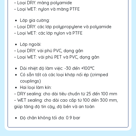
– Loại DRY: màng polyamide
– Loại WET: nylon và màng PTFE
Lớp gia cường:
– Loại DRY: các lớp polypropylene và polyamide
– Loại WET: các lớp nylon và PTFE
Lớp ngoài:
– Loại DRY: vải phủ PVC, dạng gân
– Loại WET: vải phủ PET và PVC, dạng gân
Dải nhiệt độ làm việc: -30 đến +100°C
Có sẵn tất cả các loại khớp nối ép (crimped
couplings)
Hai loại làm kín:
– DRY sealing: cho dải tiêu chuẩn từ 25 đến 100 mm
– WET sealing: cho dải cao cấp từ 100 đến 300 mm,
giúp tăng độ tin cậy, độ bền và an toàn
Độ chân không tối đa: 0.9 bar