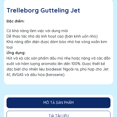
Trelleborg Gutteling Jet
Đặc điểm:
Có khả năng làm việc với dung môi
Dễ thao tác nhờ độ linh hoạt cao (bán kính uốn nhỏ)
Khả năng dẫn điện được đảm bảo nhờ hai vòng xoắn kim
loại
Ứng dụng:
Hút và xả các sản phẩm dầu mỏ nhẹ hoặc nặng và các dẫn
xuất với hàm lượng aromatic lên đến 100%. Được thiết kế
đặc biệt cho nhiên liệu biodiesel. Ngoài ra, phù hợp cho Jet
A1, AVGAS và dầu hỏa (kerosene).
MÔ TẢ SẢN PHẨM
TẢI TÀI LIỆU