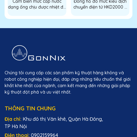
Cảm biến mức cấp nước
Đồng hồ đo mức kiểu dịch
dạng ống chịu được nhiệt độ
chuyển điện tử HKD2000 /
t
cao Vacorda (Vacorda high
Bộ phát mức kiểu dịch
temperature tube liquid
chuyển điện tử HKD2000
H
water dispenser level
(HKD2000 electric displacer
sensor)
level gauge displacer level
transmitter)
Chúng tôi cung cấp các sản phẩm kỹ thuật hàng không và
robot công nghiệp hiện đại, đáp ứng những tiêu chuẩn thế giới
khắt khe nhất của ngành, cam kết mang đến những giải pháp
kỹ thuật đột phá và ưu việt nhất.
THÔNG TIN CHUNG
Địa chỉ:
Khu đô thị Văn khê, Quận Hà Đông,
TP Hà Nội
Điện thoại:
0902159964