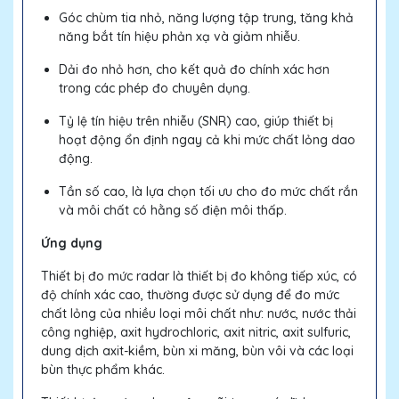
Góc chùm tia nhỏ, năng lượng tập trung, tăng khả
năng bắt tín hiệu phản xạ và giảm nhiễu.
Dải đo nhỏ hơn, cho kết quả đo chính xác hơn
trong các phép đo chuyên dụng.
Tỷ lệ tín hiệu trên nhiễu (SNR) cao, giúp thiết bị
hoạt động ổn định ngay cả khi mức chất lỏng dao
động.
Tần số cao, là lựa chọn tối ưu cho đo mức chất rắn
và môi chất có hằng số điện môi thấp.
Ứng dụng
Thiết bị đo mức radar là thiết bị đo không tiếp xúc, có
độ chính xác cao, thường được sử dụng để đo mức
chất lỏng của nhiều loại môi chất như: nước, nước thải
công nghiệp, axit hydrochloric, axit nitric, axit sulfuric,
dung dịch axit-kiềm, bùn xi măng, bùn vôi và các loại
bùn thực phẩm khác.