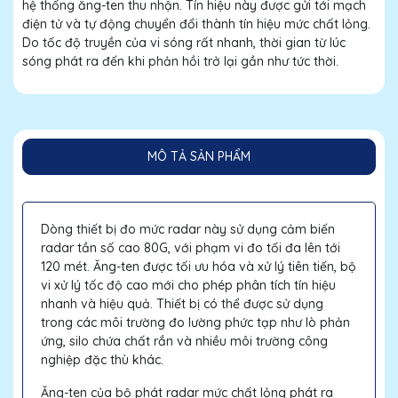
hệ thống ăng-ten thu nhận. Tín hiệu này được gửi tới mạch
điện tử và tự động chuyển đổi thành tín hiệu mức chất lỏng.
Do tốc độ truyền của vi sóng rất nhanh, thời gian từ lúc
sóng phát ra đến khi phản hồi trở lại gần như tức thời.
MÔ TẢ SẢN PHẨM
Dòng thiết bị đo mức radar này sử dụng cảm biến
radar tần số cao 80G, với phạm vi đo tối đa lên tới
120 mét. Ăng-ten được tối ưu hóa và xử lý tiên tiến, bộ
vi xử lý tốc độ cao mới cho phép phân tích tín hiệu
nhanh và hiệu quả. Thiết bị có thể được sử dụng
trong các môi trường đo lường phức tạp như lò phản
ứng, silo chứa chất rắn và nhiều môi trường công
nghiệp đặc thù khác.
Ăng-ten của bộ phát radar mức chất lỏng phát ra