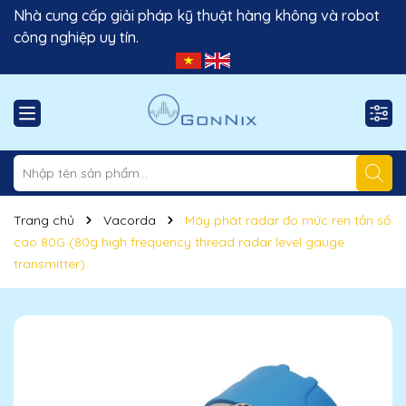
Nhà cung cấp giải pháp kỹ thuật hàng không và robot
công nghiệp uy tín.
Trang chủ
Vacorda
Máy phát radar đo mức ren tần số
cao 80G (80g high frequency thread radar level gauge
transmitter)