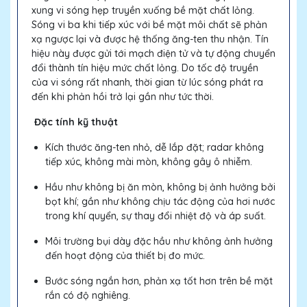
xung vi sóng hẹp truyền xuống bề mặt chất lỏng.
Sóng vi ba khi tiếp xúc với bề mặt môi chất sẽ phản
xạ ngược lại và được hệ thống ăng-ten thu nhận. Tín
hiệu này được gửi tới mạch điện tử và tự động chuyển
đổi thành tín hiệu mức chất lỏng. Do tốc độ truyền
của vi sóng rất nhanh, thời gian từ lúc sóng phát ra
đến khi phản hồi trở lại gần như tức thời.
Đặc tính kỹ thuật
Kích thước ăng-ten nhỏ, dễ lắp đặt; radar không
tiếp xúc, không mài mòn, không gây ô nhiễm.
Hầu như không bị ăn mòn, không bị ảnh hưởng bởi
bọt khí; gần như không chịu tác động của hơi nước
trong khí quyển, sự thay đổi nhiệt độ và áp suất.
Môi trường bụi dày đặc hầu như không ảnh hưởng
đến hoạt động của thiết bị đo mức.
Bước sóng ngắn hơn, phản xạ tốt hơn trên bề mặt
rắn có độ nghiêng.