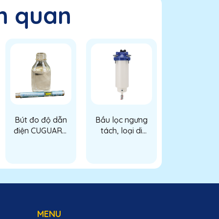
n quan
Bút đo độ dẫn
Bầu lọc ngưng
Bộ truyền t
điện CUGUARD
tách, loại di
hiệu DP (D
(CUGUARD
động VFH
Transmitte
Conductivity
serries
Stick)
(Filter/water
separator VFH
serries)
MENU