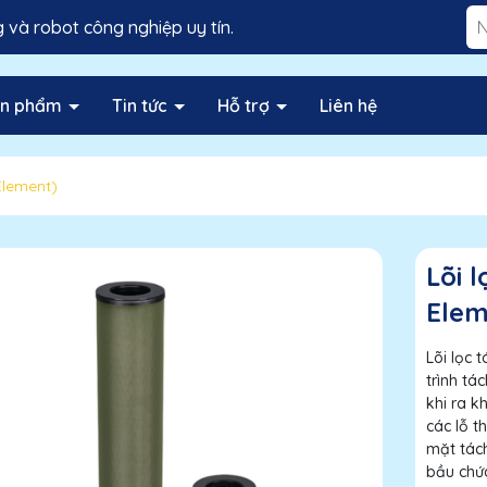
và robot công nghiệp uy tín.
ản phẩm
Tin tức
Hỗ trợ
Liên hệ
Element)
Lõi 
Elem
Lõi lọc 
trình tá
khi ra k
các lỗ t
mặt tách
bầu chứa