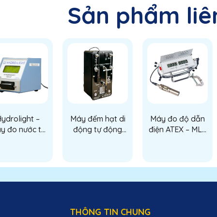
Sản phẩm liê
ydrolight –
Máy đếm hạt di
Máy đo độ dẫn
y đo nước tự
động tự động
điện ATEX – MLA
 kỹ thuật số
(Automatic
900 (ATEX
ong nhiên liệu
portable particle
Conductivity
phản lực
counter)
Meter)
THÔNG TIN CHUNG