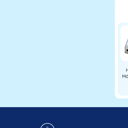
H
Má
do
tr