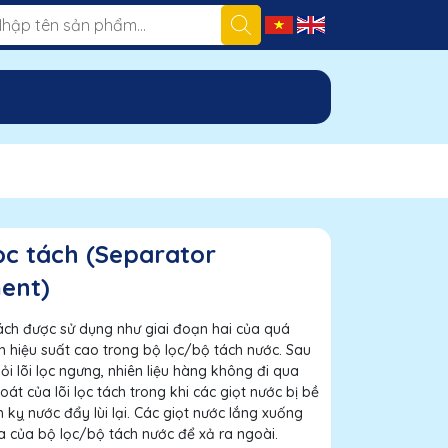
lọc tách (Separator
ent)
tách được sử dụng như giai đoạn hai của quá
ch hiệu suất cao trong bộ lọc/bộ tách nước. Sau
hỏi lõi lọc ngưng, nhiên liệu hàng không đi qua
hoát của lõi lọc tách trong khi các giọt nước bị bề
 kỵ nước đẩy lùi lại. Các giọt nước lắng xuống
 của bộ lọc/bộ tách nước để xả ra ngoài.