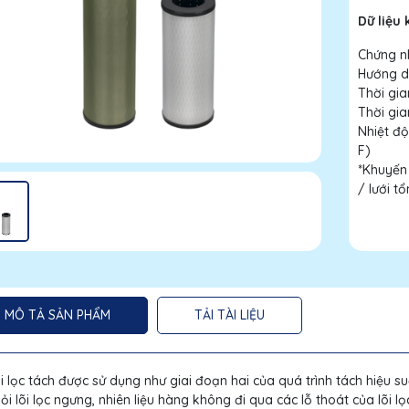
Dữ liệu 
Chứng nh
Hướng d
Thời gia
Thời gia
Nhiệt độ
F)
*Khuyến 
/ lưới t
MÔ TẢ SẢN PHẨM
TẢI TÀI LIỆU
i lọc tách được sử dụng như giai đoạn hai của quá trình tách hiệu s
ỏi lõi lọc ngưng, nhiên liệu hàng không đi qua các lỗ thoát của lõi l