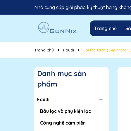
Nhà cung cấp giải pháp kỹ thuật hàng không 
Trang chủ
S
Trang chủ
Faudi
Lõi lọc tách (Separator 
Danh mục sản
phẩm
Faudi
Bầu lọc và phụ kiện lọc
Công nghệ cảm biến