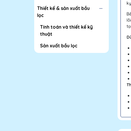
kỵ
Thiết kế & sản xuất bầu
Bề
lọc
lõ
tạ
Tính toán và thiết kế kỹ
thuật
Dữ
Sản xuất bầu lọc
Th