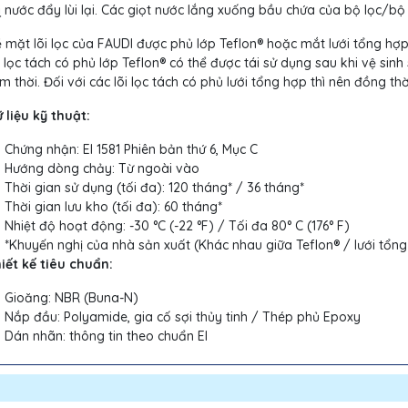
 nước đẩy lùi lại. Các giọt nước lắng xuống bầu chứa của bộ lọc/bộ
 mặt lõi lọc của FAUDI được phủ lớp Teflon® hoặc mắt lưới tổng hợp.
i lọc tách có phủ lớp Teflon® có thể được tái sử dụng sau khi vệ si
m thời. Đối với các lõi lọc tách có phủ lưới tổng hợp thì nên đồng th
 liệu kỹ thuật:
Chứng nhận: EI 1581 Phiên bản thứ 6, Mục C
Hướng dòng chảy: Từ ngoài vào
Thời gian sử dụng (tối đa): 120 tháng* / 36 tháng*
Thời gian lưu kho (tối đa): 60 tháng*
Nhiệt độ hoạt động: -30 °C (-22 °F) / Tối đa 80° C (176° F)
*Khuyến nghị của nhà sản xuất (Khác nhau giữa Teflon® / lưới tổn
iết kế tiêu chuẩn:
Gioăng: NBR (Buna-N)
Nắp đầu: Polyamide, gia cố sợi thủy tinh / Thép phủ Epoxy
Dán nhãn: thông tin theo chuẩn EI