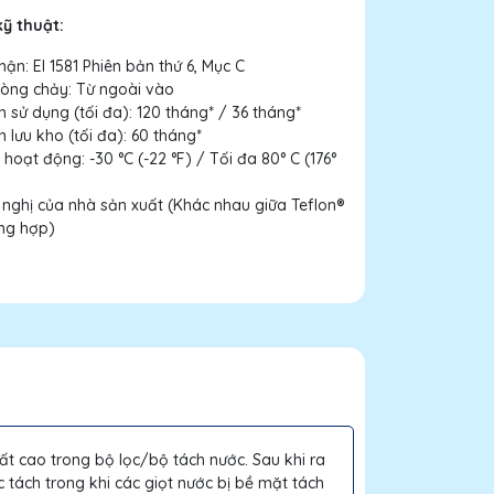
kỹ thuật:
ận: EI 1581 Phiên bản thứ 6, Mục C
òng chảy: Từ ngoài vào
n sử dụng (tối đa): 120 tháng* / 36 tháng*
n lưu kho (tối đa): 60 tháng*
 hoạt động: -30 °C (-22 °F) / Tối đa 80° C (176°
nghị của nhà sản xuất (Khác nhau giữa Teflon®
ổng hợp)
uất cao trong bộ lọc/bộ tách nước. Sau khi ra
ọc tách trong khi các giọt nước bị bề mặt tách