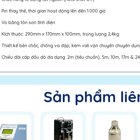
Pin thay thế, thời gian hoạt động lên đến 1.000 giờ
Vỏ bằng tôn sơn tĩnh điện
Kích thước: 290mm x 170mm x 100mm, trọng lượng 2,4kg
Thiết kế bền chắc, chống va đập, kèm vali vận chuyển chuyên dụ
Chiều dài cáp đầu dò đa dạng: 2m (tiêu chuẩn), 5m, 10m, 17m & 
Sản phẩm liê