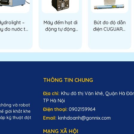
ydrolight –
Máy đếm hạt di
Bút đo độ dẫn
y đo nước tự
động tự động
điện CUGUARD
 kỹ thuật số
(Automatic
(CUGUARD
ong nhiên liệu
portable particle
Conductivity
phản lực
counter)
Stick)
THÔNG TIN CHUNG
Địa chỉ:
Khu đô thị Văn khê, Quận Hà Đô
TP Hà Nội
không và robot
Điện thoại:
0902159964
hế giới khắt khe
Email:
kinhdoanh@gonnix.com
áp kỹ thuật đột
MẠNG XÃ HỘI