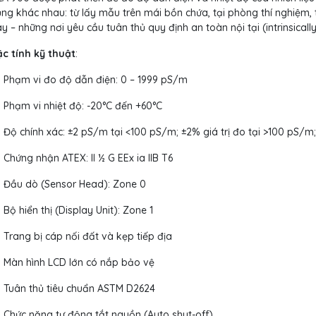
ng khác nhau: từ lấy mẫu trên mái bồn chứa, tại phòng thí nghiệm, 
y – những nơi yêu cầu tuân thủ quy định an toàn nội tại (intrinsical
c tính kỹ thuật
:
Phạm vi đo độ dẫn điện: 0 – 1999 pS/m
Phạm vi nhiệt độ: -20°C đến +60°C
Độ chính xác: ±2 pS/m tại <100 pS/m; ±2% giá trị đo tại >100 pS/m
Chứng nhận ATEX: II ½ G EEx ia IIB T6
Đầu dò (Sensor Head): Zone 0
Bộ hiển thị (Display Unit): Zone 1
Trang bị cáp nối đất và kẹp tiếp địa
Màn hình LCD lớn có nắp bảo vệ
Tuân thủ tiêu chuẩn ASTM D2624
Chức năng tự động tắt nguồn (Auto shut-off)