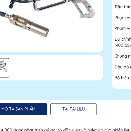
Đặc tín
Phạm vi
Phạm vi 
Độ chính
>100 pS
Chứng nh
Đầu dò 
Bộ hiển 
MÔ TẢ SẢN PHẨM
TẢI TÀI LIỆU
A 900 được phát triển để đo độ dẫn điện và nhiệt độ của nhiên li