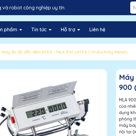
và robot công nghiệp uy tín.
ản phẩm
Tin tức
Hỗ trợ
Liên hệ
Máy đo độ dẫn điện ATEX – MLA 900 (ATEX Conductivity Meter)
Máy 
900 
MLA 900 
của nhiê
dụng khá
phòng th
máy bay 
nội tại 