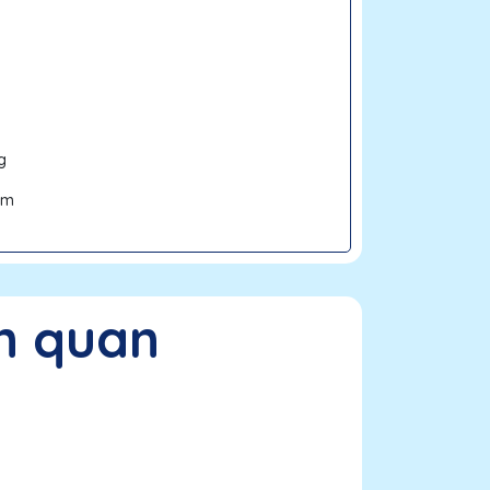
ng
24m
n quan