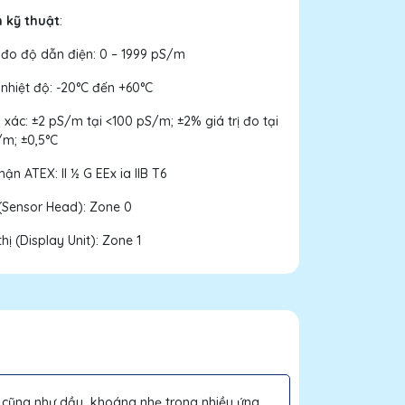
h kỹ thuật
:
 đo độ dẫn điện: 0 – 1999 pS/m
nhiệt độ: -20°C đến +60°C
 xác: ±2 pS/m tại <100 pS/m; ±2% giá trị đo tại
/m; ±0,5°C
ận ATEX: II ½ G EEx ia IIB T6
(Sensor Head): Zone 0
thị (Display Unit): Zone 1
ệu cũng như dầu khoáng nhẹ trong nhiều ứng