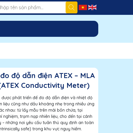
đo độ dẫn điện ATEX – MLA
(ATEX Conductivity Meter)
được phát triển để đo độ dẫn điện và nhiệt độ
n liệu cũng như dầu khoáng nhẹ trong nhiều ứng
c nhau: từ lấy mẫu trên mái bồn chứa, tại
í nghiệm, trạm nạp nhiên liệu, cho đến tại cánh
– những nơi yêu cầu tuân thủ quy định an toàn
(intrinsically safe) trong khu vực nguy hiểm.