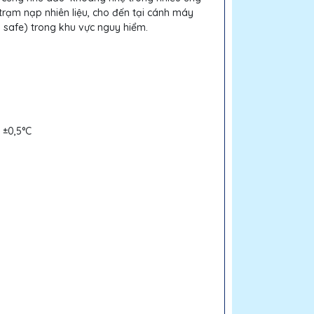
trạm nạp nhiên liệu, cho đến tại cánh máy
ly safe) trong khu vực nguy hiểm.
; ±0,5°C