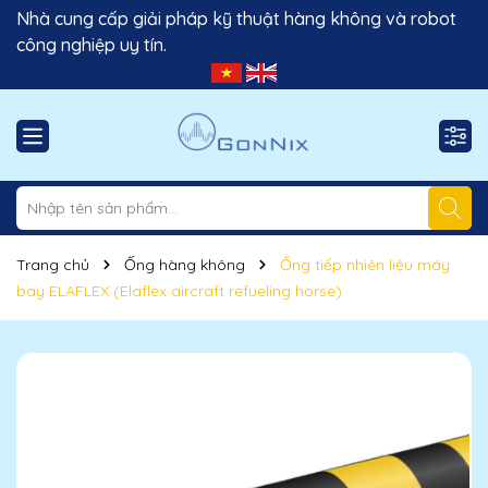
Nhà cung cấp giải pháp kỹ thuật hàng không và robot
công nghiệp uy tín.
Trang chủ
Ống hàng không
Ống tiếp nhiên liệu máy
bay ELAFLEX (Elaflex aircraft refueling horse)