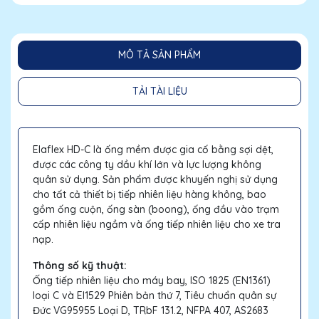
MÔ TẢ SẢN PHẨM
TẢI TÀI LIỆU
Elaflex HD-C là ống mềm được gia cố bằng sợi dệt,
được các công ty dầu khí lớn và lực lượng không
quân sử dụng. Sản phẩm được khuyến nghị sử dụng
cho tất cả thiết bị tiếp nhiên liệu hàng không, bao
gồm ống cuộn, ống sàn (boong), ống đầu vào trạm
cấp nhiên liệu ngầm và ống tiếp nhiên liệu cho xe tra
nạp.
Thông số kỹ thuật:
Ống tiếp nhiên liệu cho máy bay, ISO 1825 (EN1361)
loại C và EI1529 Phiên bản thứ 7, Tiêu chuẩn quân sự
Đức VG95955 Loại D, TRbF 131.2, NFPA 407, AS2683