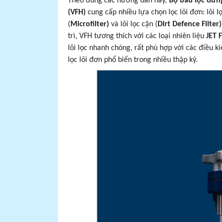
Theo đúng các hướng dẫn này,
Bộ bầu lọc đứn
(VFH)
cung cấp nhiều lựa chọn lọc lõi đơn: lõi l
(
Microfilter)
và lõi lọc cặn (
Dirt Defence Filter
trì, VFH tương thích với các loại nhiên liệu
JET 
lõi lọc nhanh chóng, rất phù hợp với các điều k
lọc lõi đơn phổ biến trong nhiều thập kỷ.