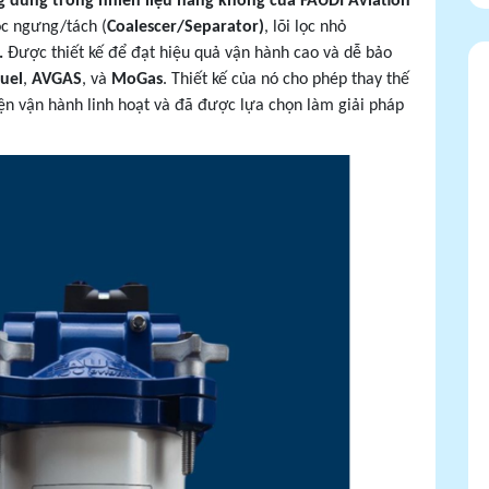
g dùng trong nhiên liệu hàng không của FAUDI Aviation
ọc ngưng/tách (
Coalescer/Separator)
, lõi lọc nhỏ
).
Được thiết kế để đạt hiệu quả vận hành cao và dễ bảo
Fuel
,
AVGAS
, và
MoGas
. Thiết kế của nó cho phép thay thế
iện vận hành linh hoạt và đã được lựa chọn làm giải pháp