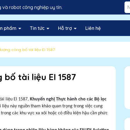
và robot công nghiệp uy tín.
ản phẩm
Tin tức
Hỗ trợ
Liên hệ
ượng công bố tài liệu EI 1587
bố tài liệu EI 1587
ài liệu EI 1587,
Khuyến nghị Thực hành cho các Bộ lọc
ài liệu này nguồn tham khảo quan trọng trong việc cung
t trong các khu vực xa xôi hoặc có điều kiện hậu cần phức