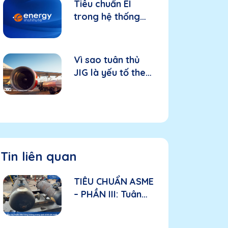
Tiêu chuẩn EI
trong hệ thống
nhiên liệu hàng
không: Nền tảng
cho thiết bị và
Vì sao tuân thủ
hiệu suất
JIG là yếu tố then
chốt trong hệ
thống nhiên liệu
hàng không?
Tin liên quan
TIÊU CHUẨN ASME
– PHẦN III: Tuân
thủ ASME trong
sản xuất: Các yếu