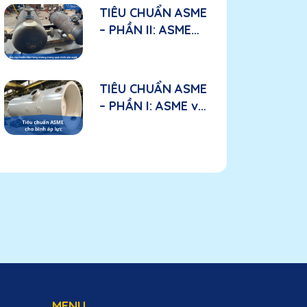
tố cần đánh giá
TIÊU CHUẨN ASME
đối với nhà sản
– PHẦN II: ASME
xuất
được áp dụng như
thế nào trong bầu
lọc nhiên liệu hàng
TIÊU CHUẨN ASME
không?
– PHẦN I: ASME và
“tấm hộ chiếu kỹ
thuật” đối với bình
áp lực
MENU