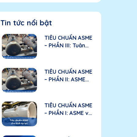
Tin tức nổi bật
TIÊU CHUẨN ASME
– PHẦN III: Tuân
thủ ASME trong
sản xuất: Các yếu
tố cần đánh giá
TIÊU CHUẨN ASME
đối với nhà sản
– PHẦN II: ASME
xuất
được áp dụng như
thế nào trong bầu
lọc nhiên liệu hàng
TIÊU CHUẨN ASME
không?
– PHẦN I: ASME và
“tấm hộ chiếu kỹ
thuật” đối với bình
áp lực