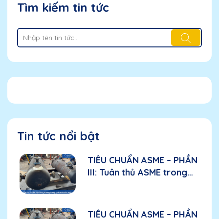
Tìm kiếm tin tức
Tin tức nổi bật
TIÊU CHUẨN ASME – PHẦN
III: Tuân thủ ASME trong
sản xuất: Các yếu tố cần
đánh giá đối với nhà sản
xuất
TIÊU CHUẨN ASME – PHẦN