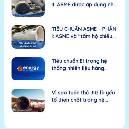
II: ASME được áp dụng như
thế nào trong bầu lọc
nhiên liệu hàng không?
TIÊU CHUẨN ASME – PHẦN
I: ASME và “tấm hộ chiếu
kỹ thuật” đối với bình áp
lực
Tiêu chuẩn EI trong hệ
thống nhiên liệu hàng
không: Nền tảng cho thiết
bị và hiệu suất
Vì sao tuân thủ JIG là yếu
tố then chốt trong hệ
thống nhiên liệu hàng
không?