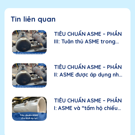
Tin liên quan
TIÊU CHUẨN ASME – PHẦN
III: Tuân thủ ASME trong
sản xuất: Các yếu tố cần
đánh giá đối với nhà sản
xuất
TIÊU CHUẨN ASME – PHẦN
II: ASME được áp dụng như
thế nào trong bầu lọc
nhiên liệu hàng không?
TIÊU CHUẨN ASME – PHẦN
I: ASME và “tấm hộ chiếu
kỹ thuật” đối với bình áp
lực