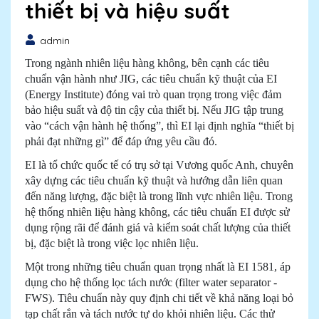
thiết bị và hiệu suất
admin
Trong ngành nhiên liệu hàng không, bên cạnh các tiêu
chuẩn vận hành như JIG, các tiêu chuẩn kỹ thuật của EI
(Energy Institute) đóng vai trò quan trọng trong việc đảm
bảo hiệu suất và độ tin cậy của thiết bị. Nếu JIG tập trung
vào “cách vận hành hệ thống”, thì EI lại định nghĩa “thiết bị
phải đạt những gì” để đáp ứng yêu cầu đó.
EI là tổ chức quốc tế có trụ sở tại Vương quốc Anh, chuyên
xây dựng các tiêu chuẩn kỹ thuật và hướng dẫn liên quan
đến năng lượng, đặc biệt là trong lĩnh vực nhiên liệu. Trong
hệ thống nhiên liệu hàng không, các tiêu chuẩn EI được sử
dụng rộng rãi để đánh giá và kiểm soát chất lượng của thiết
bị, đặc biệt là trong việc lọc nhiên liệu.
Một trong những tiêu chuẩn quan trọng nhất là EI 1581, áp
dụng cho hệ thống lọc tách nước (filter water separator -
FWS). Tiêu chuẩn này quy định chi tiết về khả năng loại bỏ
tạp chất rắn và tách nước tự do khỏi nhiên liệu. Các thử