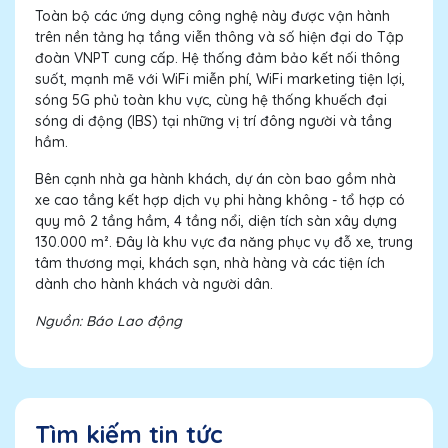
Toàn bộ các ứng dụng công nghệ này được vận hành
trên nền tảng hạ tầng viễn thông và số hiện đại do Tập
đoàn VNPT cung cấp. Hệ thống đảm bảo kết nối thông
suốt, mạnh mẽ với WiFi miễn phí, WiFi marketing tiện lợi,
sóng 5G phủ toàn khu vực, cùng hệ thống khuếch đại
sóng di động (IBS) tại những vị trí đông người và tầng
hầm.
Bên cạnh nhà ga hành khách, dự án còn bao gồm nhà
xe cao tầng kết hợp dịch vụ phi hàng không - tổ hợp có
quy mô 2 tầng hầm, 4 tầng nổi, diện tích sàn xây dựng
130.000 m². Đây là khu vực đa năng phục vụ đỗ xe, trung
tâm thương mại, khách sạn, nhà hàng và các tiện ích
dành cho hành khách và người dân.
Nguồn: Báo Lao động
Tìm kiếm tin tức