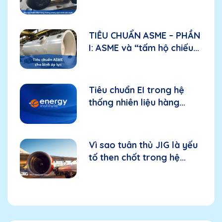
thế nào trong bầu lọc
nhiên liệu hàng không?
TIÊU CHUẨN ASME – PHẦN
I: ASME và “tấm hộ chiếu
kỹ thuật” đối với bình áp
lực
Tiêu chuẩn EI trong hệ
thống nhiên liệu hàng
không: Nền tảng cho thiết
bị và hiệu suất
Vì sao tuân thủ JIG là yếu
tố then chốt trong hệ
thống nhiên liệu hàng
không?