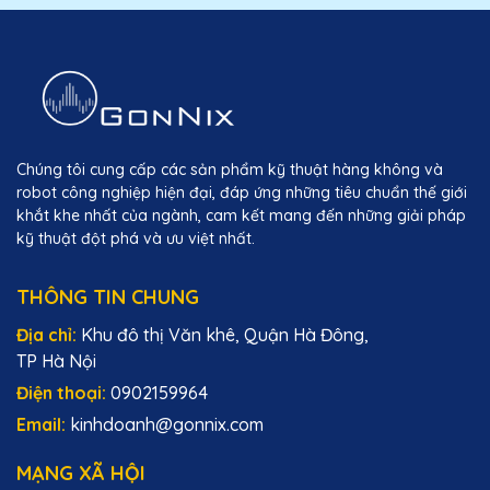
Chúng tôi cung cấp các sản phẩm kỹ thuật hàng không và
robot công nghiệp hiện đại, đáp ứng những tiêu chuẩn thế giới
khắt khe nhất của ngành, cam kết mang đến những giải pháp
kỹ thuật đột phá và ưu việt nhất.
THÔNG TIN CHUNG
Địa chỉ:
Khu đô thị Văn khê, Quận Hà Đông,
TP Hà Nội
Điện thoại:
0902159964
Email:
kinhdoanh@gonnix.com
MẠNG XÃ HỘI