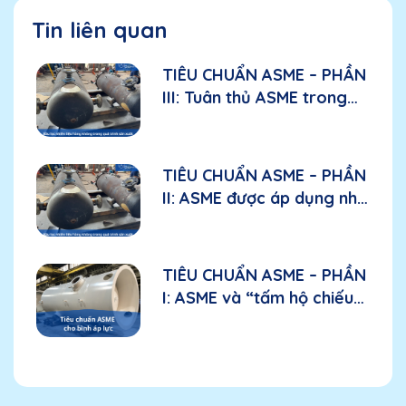
Tin liên quan
TIÊU CHUẨN ASME – PHẦN
III: Tuân thủ ASME trong
sản xuất: Các yếu tố cần
đánh giá đối với nhà sản
xuất
TIÊU CHUẨN ASME – PHẦN
II: ASME được áp dụng như
thế nào trong bầu lọc
nhiên liệu hàng không?
TIÊU CHUẨN ASME – PHẦN
I: ASME và “tấm hộ chiếu
kỹ thuật” đối với bình áp
lực