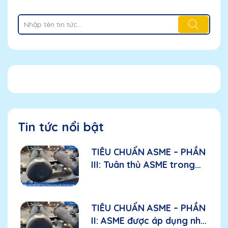
Tin tức nổi bật
TIÊU CHUẨN ASME – PHẦN
III: Tuân thủ ASME trong
sản xuất: Các yếu tố cần
đánh giá đối với nhà sản
xuất
TIÊU CHUẨN ASME – PHẦN
II: ASME được áp dụng như