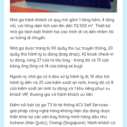
Nhà ga hành khách có quy mô gồm 1 tầng hầm, 4 tầng
nổi, với tổng diện tích sàn lên đến 112.500 m². Thiết kế
nhà ga tách biệt thành hai cao trình đi và đến nhằm tối
ưu luồng di chuyển.
Nhà ga được trang bị 90 quầy thủ tục truyền thống, 20
quầy thả hành lý tự động (bag drop), 42 kiosk check-in
tự động, cùng 27 cửa ra tàu bay - trong đó có 13 cửa
bằng ống lồng và 14 cửa bằng xe buýt.
Ngoài ra, nhà ga có 6 đảo xử lý hành lý đi, 10 đảo trả
hành lý đến và 25 cửa kiểm soát an ninh, trong đó có 8
cửa kiểm soát an ninh tự động và 1 khu riêng phục vụ
khách VIP, thương gia và hành khách ưu tiên.
Điểm nổi bật tại ga T3 là hệ thống ACV Self Services -
giải pháp công nghệ hàng không hiện đại đang được
triển khai tại các sân bay thông minh hàng đầu như
Incheon (Hàn Quốc), Changi (Singapore). Hành khách có