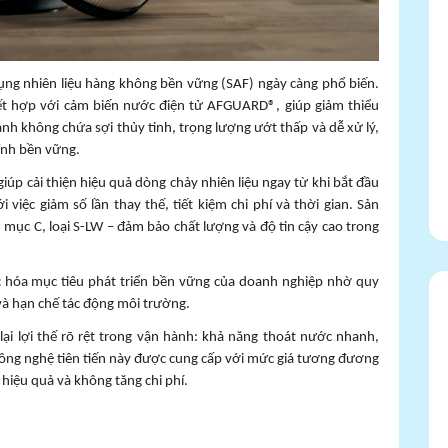
ng nhiên liệu hàng không bền vững (SAF) ngày càng phổ biến.
kết hợp với cảm biến nước điện tử AFGUARD®, giúp giảm thiểu
thành không chứa sợi thủy tinh, trọng lượng ướt thấp và dễ xử lý,
ính bền vững.
giúp cải thiện hiệu quả dòng chảy nhiên liệu ngay từ khi bắt đầu
việc giảm số lần thay thế, tiết kiệm chi phí và thời gian. Sản
ục C, loại S-LW – đảm bảo chất lượng và độ tin cậy cao trong
c hóa mục tiêu phát triển bền vững của doanh nghiệp nhờ quy
 và hạn chế tác động môi trường.
lại lợi thế rõ rệt trong vận hành: khả năng thoát nước nhanh,
ả công nghệ tiên tiến này được cung cấp với mức giá tương đương
hiệu quả và không tăng chi phí.