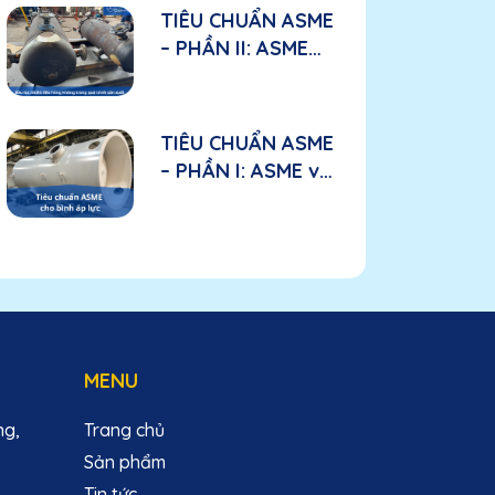
tố cần đánh giá
TIÊU CHUẨN ASME
đối với nhà sản
– PHẦN II: ASME
xuất
được áp dụng như
thế nào trong bầu
lọc nhiên liệu hàng
TIÊU CHUẨN ASME
không?
– PHẦN I: ASME và
“tấm hộ chiếu kỹ
thuật” đối với bình
áp lực
MENU
ng,
Trang chủ
Sản phẩm
Tin tức