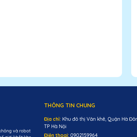
THÔNG TIN CHUNG
Địa chỉ:
Khu đô thị Văn khê, Quận Hà Đô
TP Hà Nội
không và robot
Điện thoại:
0902159964