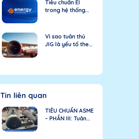
Tiêu chuẩn EI
trong hệ thống
nhiên liệu hàng
không: Nền tảng
cho thiết bị và
Vì sao tuân thủ
hiệu suất
JIG là yếu tố then
chốt trong hệ
thống nhiên liệu
hàng không?
Tin liên quan
TIÊU CHUẨN ASME
– PHẦN III: Tuân
thủ ASME trong
sản xuất: Các yếu