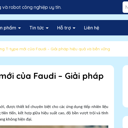
và robot công nghiệp uy tín.
ản phẩm
Tin tức
Hỗ trợ
Liên hệ
ưng T-type mới của Faudi – Giải pháp hiệu quả và bền vững
mới của Faudi – Giải pháp
g
ới, được thiết kế chuyên biệt cho các ứng dụng tiếp nhiên liệu
 tiên tiến, kết hợp giữa hiệu suất cao, độ bền vượt trội và tính
ng không hiện đại.