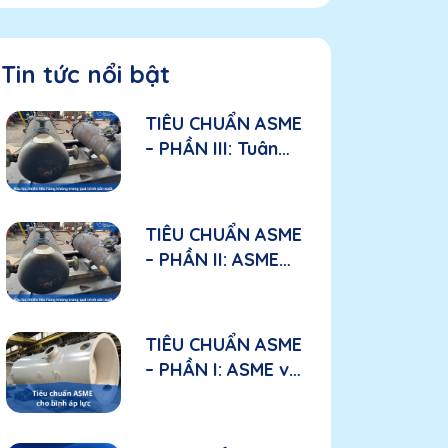
Tin tức nổi bật
TIÊU CHUẨN ASME
– PHẦN III: Tuân
thủ ASME trong
sản xuất: Các yếu
tố cần đánh giá
TIÊU CHUẨN ASME
đối với nhà sản
– PHẦN II: ASME
xuất
được áp dụng như
thế nào trong bầu
lọc nhiên liệu hàng
TIÊU CHUẨN ASME
không?
– PHẦN I: ASME và
“tấm hộ chiếu kỹ
thuật” đối với bình
áp lực