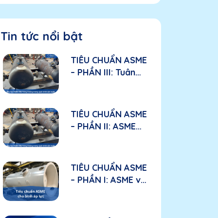
Tin tức nổi bật
TIÊU CHUẨN ASME
– PHẦN III: Tuân
thủ ASME trong
sản xuất: Các yếu
tố cần đánh giá
TIÊU CHUẨN ASME
đối với nhà sản
– PHẦN II: ASME
xuất
được áp dụng như
thế nào trong bầu
lọc nhiên liệu hàng
TIÊU CHUẨN ASME
không?
– PHẦN I: ASME và
“tấm hộ chiếu kỹ
thuật” đối với bình
áp lực