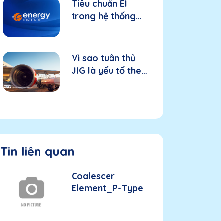
Tiêu chuẩn EI
trong hệ thống
nhiên liệu hàng
không: Nền tảng
cho thiết bị và
Vì sao tuân thủ
hiệu suất
JIG là yếu tố then
chốt trong hệ
thống nhiên liệu
hàng không?
Tin liên quan
Coalescer
Element_P-Type