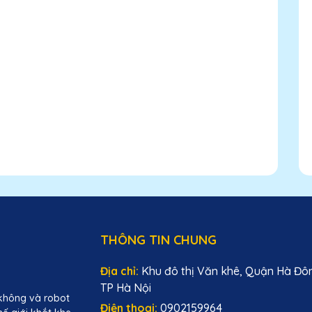
THÔNG TIN CHUNG
Địa chỉ:
Khu đô thị Văn khê, Quận Hà Đô
TP Hà Nội
không và robot
Điện thoại:
0902159964