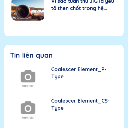
Vì sao tuân thủ JIG là yếu
tố then chốt trong hệ
thống nhiên liệu hàng
không?
Tin liên quan
Coalescer Element_P-
Type
Coalescer Element_CS-
Type