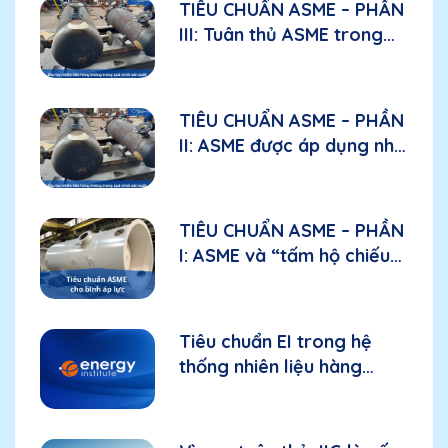
TIÊU CHUẨN ASME – PHẦN
III: Tuân thủ ASME trong
sản xuất: Các yếu tố cần
đánh giá đối với nhà sản
xuất
TIÊU CHUẨN ASME – PHẦN
II: ASME được áp dụng như
thế nào trong bầu lọc
nhiên liệu hàng không?
TIÊU CHUẨN ASME – PHẦN
I: ASME và “tấm hộ chiếu
kỹ thuật” đối với bình áp
lực
Tiêu chuẩn EI trong hệ
thống nhiên liệu hàng
không: Nền tảng cho thiết
bị và hiệu suất