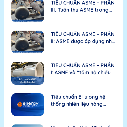
TIÊU CHUẨN ASME – PHẦN
III: Tuân thủ ASME trong
sản xuất: Các yếu tố cần
đánh giá đối với nhà sản
xuất
TIÊU CHUẨN ASME – PHẦN
II: ASME được áp dụng như
thế nào trong bầu lọc
nhiên liệu hàng không?
TIÊU CHUẨN ASME – PHẦN
I: ASME và “tấm hộ chiếu
kỹ thuật” đối với bình áp
lực
Tiêu chuẩn EI trong hệ
thống nhiên liệu hàng
không: Nền tảng cho thiết
bị và hiệu suất