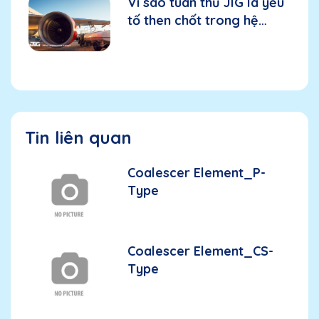
Vì sao tuân thủ JIG là yếu
tố then chốt trong hệ
thống nhiên liệu hàng
không?
Tin liên quan
Coalescer Element_P-
Type
Coalescer Element_CS-
Type