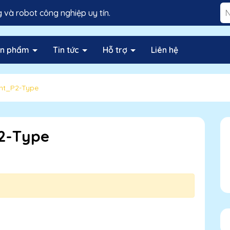
và robot công nghiệp uy tín.
ản phẩm
Tin tức
Hỗ trợ
Liên hệ
nt_P2-Type
2-Type