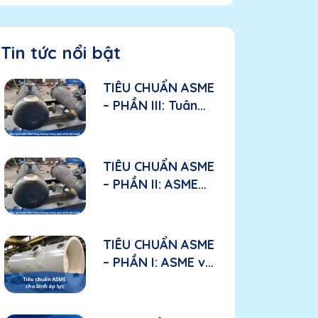
Tin tức nổi bật
TIÊU CHUẨN ASME
– PHẦN III: Tuân
thủ ASME trong
sản xuất: Các yếu
tố cần đánh giá
TIÊU CHUẨN ASME
đối với nhà sản
– PHẦN II: ASME
xuất
được áp dụng như
thế nào trong bầu
lọc nhiên liệu hàng
TIÊU CHUẨN ASME
không?
– PHẦN I: ASME và
“tấm hộ chiếu kỹ
thuật” đối với bình
áp lực