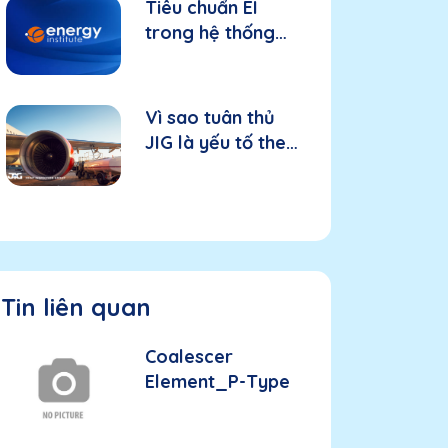
Tiêu chuẩn EI
trong hệ thống
nhiên liệu hàng
không: Nền tảng
cho thiết bị và
Vì sao tuân thủ
hiệu suất
JIG là yếu tố then
chốt trong hệ
thống nhiên liệu
hàng không?
Tin liên quan
Coalescer
Element_P-Type