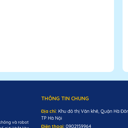
THÔNG TIN CHUNG
Địa chỉ:
Khu đô thị Văn khê, Quận Hà Đô
TP Hà Nội
không và robot
Điện thoại:
0902159964