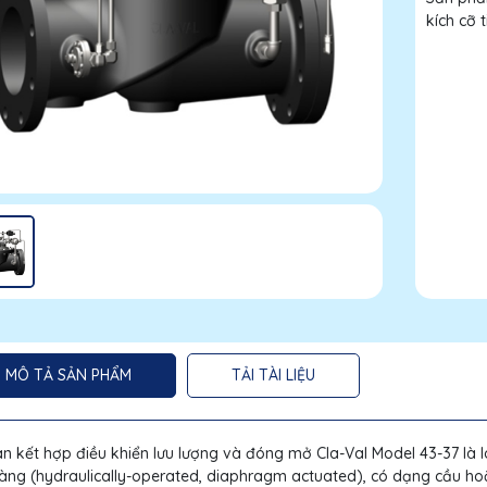
kích cỡ 
MÔ TẢ SẢN PHẨM
TẢI TÀI LIỆU
n kết hợp điều khiển lưu lượng và đóng mở Cla-Val Model 43-37 là 
ng (hydraulically-operated, diaphragm actuated), có dạng cầu ho