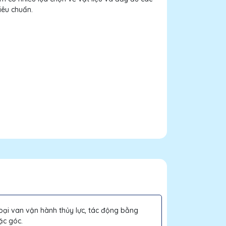
tiêu chuẩn.
loại van vận hành thủy lực, tác động bằng
ặc góc.