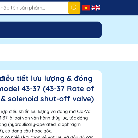
điều tiết lưu lượng & đóng
odel 43-37 (43-37 Rate of
 & solenoid shut-off valve)
hợp điều khiển lưu lượng và đóng mở Cla-Val
-37 là loại van vận hành thủy lực, tác động
ng (hydraulically-operated, diaphragm
d), có dạng cầu hoặc góc.
 có nhiều lựa chọn về vật liệu và đầy đủ các