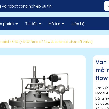
và robot công nghiệp uy tín.
ản phẩm
Tin tức
Hỗ trợ
Liên hệ
model 43-37 (43-37 Rate of flow & solenoid shut-off valve)
Van 
mở m
flow
Van kết 
Model 43
bằng mà
actuate
Sản phẩm