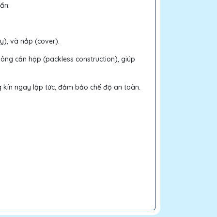
uẩn.
), và nắp (cover).
ông cần hộp (packless construction), giúp
g kín ngay lập tức, đảm bảo chế độ an toàn.