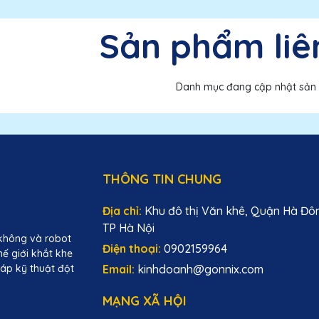
Sản phẩm liê
Danh mục đang cập nhật sản
THÔNG TIN CHUNG
Địa chỉ:
Khu đô thị Văn khê, Quận Hà Đô
TP Hà Nội
không và robot
Điện thoại:
0902159964
hế giới khắt khe
Email:
kinhdoanh@gonnix.com
áp kỹ thuật đột
MẠNG XÃ HỘI