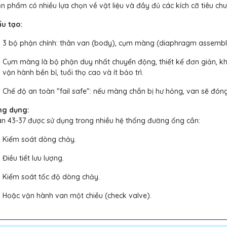
n phẩm có nhiều lựa chọn về vật liệu và đầy đủ các kích cỡ tiêu ch
ấu tạo:
3 bộ phận chính: thân van (body), cụm màng (diaphragm assembly
Cụm màng là bộ phận duy nhất chuyển động, thiết kế đơn giản, kh
vận hành bền bỉ, tuổi thọ cao và ít bảo trì.
Chế độ an toàn "fail safe": nếu màng chắn bị hư hỏng, van sẽ đón
ng dụng:
n 43-37 được sử dụng trong nhiều hệ thống đường ống cần:
Kiểm soát dòng chảy.
Điều tiết lưu lượng.
Kiểm soát tốc độ dòng chảy.
Hoặc vận hành van một chiều (check valve).