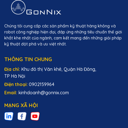
Chúng tôi cung cấp các sản phẩm kỹ thuật hàng không và
robot công nghiệp hiện đại, đáp ứng những tiêu chuẩn thế giới
khắt khe nhất của ngành, cam kết mang đến những giải pháp
kỹ thuật đột phá và ưu việt nhất.
THÔNG TIN CHUNG
Địa chỉ:
Khu đô thị Văn khê, Quận Hà Đông,
TP Hà Nội
Điện thoại:
0902159964
Email:
kinhdoanh@gonnix.com
MẠNG XÃ HỘI