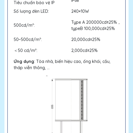
IP68
Tiêu chuẩn bảo vệ IP
Số lượng đèn LED:
240×10W
Type A 200000cd±25%，
500cd/m²:
typeB 100,000cd±25%
50~500cd/m²:
20,000cd±25%
＜50 cd/m²:
2,000cd±25%
Ứng dụng
: Tòa nhà, biển hiệu cao, ống khói, cầu,
tháp viễn thông, ...