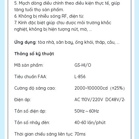
5. Mạch dòng điều chỉnh theo điều kiện thực tế, giúp
tăng tuổi thọ sản phẩm.
6. Không bị nhiễu sóng RF, điện từ.
7. Kính đặc biệt giúp chịu được môi trường khắc
nghiệt, không bị hiện tượng nút, mờ, ...
Ứng dụng
: tòa nhà, sân bay, ống khói, tháp, cầu, ...
Thông số kỹ thuật
Mã sản phẩm:
GS-HI/O
Tiêu chuẩn FAA:
L-856
Cường độ sáng cao:
2000~100000cd（±25%）
Điện áp:
AC 110V/220V DC48V/24V/12V
Tần số điện áp:
50Hz～60Hz
Tần số nháy đèn:
40-60 lần/phút
Thời gian chiếu sáng liên tục:
70ms