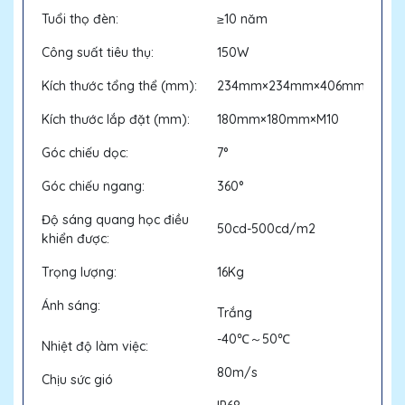
Tuổi thọ đèn:
≥10 năm
Công suất tiêu thụ:
150W
Kích thước tổng thể (mm):
234mm×234mm×406mm
Kích thước lắp đặt (mm):
180mm×180mm×M10
Góc chiếu dọc:
7°
Góc chiếu ngang:
360°
Độ sáng quang học điều
50cd-500cd/m2
khiển được:
Trọng lượng:
16Kg
Ánh sáng:
Trắng
-40℃～50℃
Nhiệt độ làm việc:
80m/s
Chịu sức gió