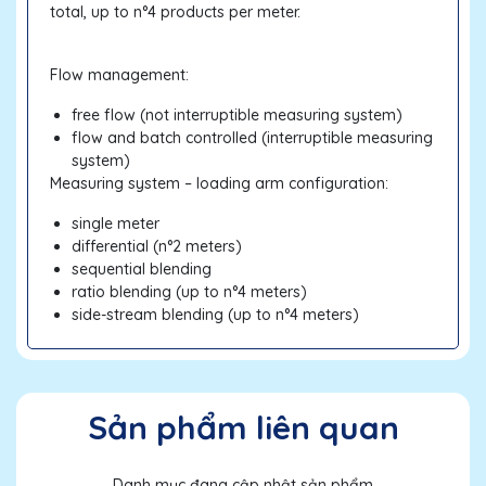
total, up to n°4 products per meter.
Flow management:
free flow (not interruptible measuring system)
flow and batch controlled (interruptible measuring
system)
Measuring system – loading arm configuration:
single meter
differential (n°2 meters)
sequential blending
ratio blending (up to n°4 meters)
side-stream blending (up to n°4 meters)
Sản phẩm liên quan
Danh mục đang cập nhật sản phẩm